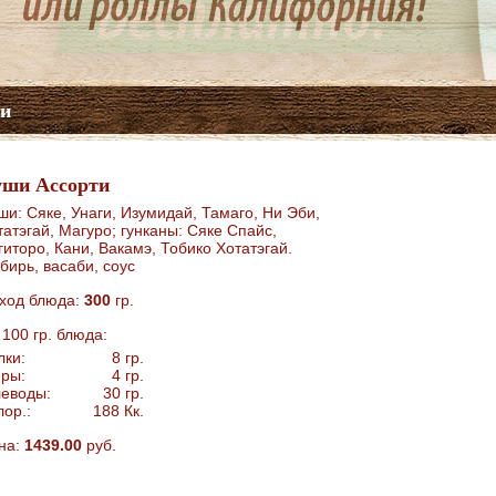
и
ши Ассорти
ши: Сяке, Унаги, Изумидай, Тамаго, Ни Эби,
татэгай, Магуро; гунканы: Сяке Спайс,
гиторо, Кани, Вакамэ, Тобико Хотатэгай.
бирь, васаби, соус
ход блюда:
300
гр.
 100 гр. блюда:
лки:
8
гр.
ры:
4
гр.
леводы:
30
гр.
лор.:
188
Кк.
на:
1439.00
руб.