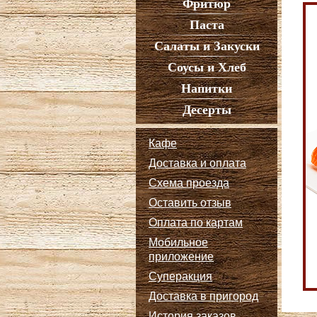
Фритюр
Паста
Салаты и Закуски
Соусы и Хлеб
Напитки
Десерты
Кафе
Доставка и оплата
Схема проезда
Оставить отзыв
Оплата по картам
Мобильное
приложение
Суперакция
Доставка в пригород
История заказов