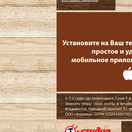
© Т-Студио (до ребрендинга Суши-Т & 
Заказать пиццу, суши, роллы и китай
Владивосток, Народный проспект 57, в
ООО «Форвард», ОГРН 1152543007055, Ю