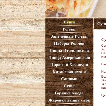
Суши
Суш
Роллы
Запечённые Роллы
Су
Наборы Роллов
Су
Хо
Пицца Итальянская
Не
Им
Пицца Американская
Пироги и Хачапури
Вы
Китайская кухня
На
Бе
Сашими
Жи
Уг
Супы
Ка
Горячие блюда
Це
Жареная лапша - вок