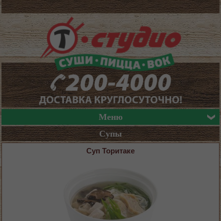
Меню
Супы
Суп Торитаке