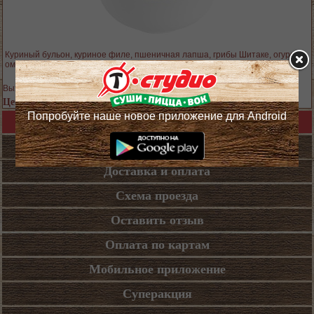
Куриный бульон, куриное филе, пшеничная лапша, грибы Шитаке, огурец,
омлет Тамаго
Выход блюда: 300 гр.
Цена 379 руб.
Попробуйте наше новое приложение для Android
Назад в каталог
Кафе
Доставка и оплата
Схема проезда
Оставить отзыв
Оплата по картам
Мобильное приложение
Суперакция