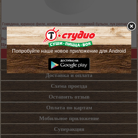
Говядина, куриное филе, колбаса копченая, говяжий бульон, лук репчатый,
корнишоны, зелёные оливки, зелень
Выход блюда: 300 гр.
Цена 559 руб.
Попробуйте наше новое приложение для Android
Назад в каталог
Кафе
Доставка и оплата
Схема проезда
Оставить отзыв
Оплата по картам
Мобильное приложение
Суперакция