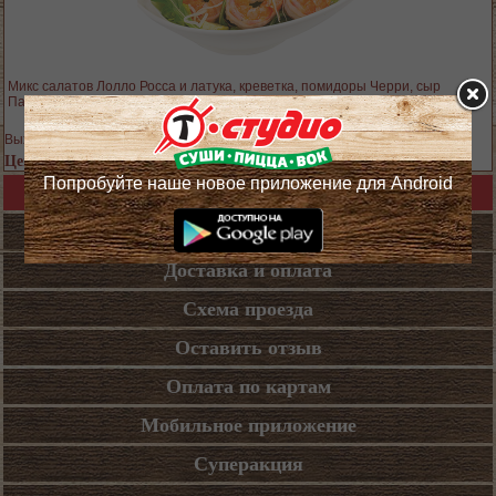
Микс салатов Лолло Росса и латука, креветка, помидоры Черри, сыр
Пармезан, оливковое масло, винный уксус
Выход блюда: 120 гр.
Цена 579 руб.
Попробуйте наше новое приложение для Android
Назад в каталог
Кафе
Доставка и оплата
Схема проезда
Оставить отзыв
Оплата по картам
Мобильное приложение
Суперакция