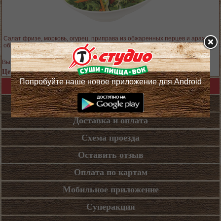
Салат фризе, морковь, огурец, приправа из обжаренных перцев и арахиса,
обжаренная свинина, заправка с устричным соусом
Выход блюда: 350 гр.
Цена 499 руб.
Попробуйте наше новое приложение для Android
Назад в каталог
Кафе
Доставка и оплата
Схема проезда
Оставить отзыв
Оплата по картам
Мобильное приложение
Суперакция