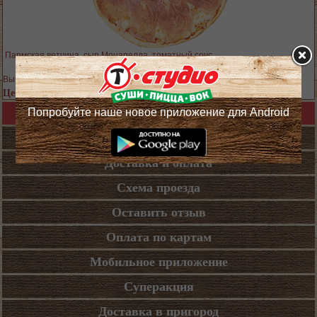
Пармская ветчина, сыр Моцарелла, томатный соус
Выход блюда: 380 гр.
Цена 749 руб.
Попробуйте наше новое приложение для Android
Назад в каталог
Кафе
Доставка и оплата
Схема проезда
Оставить отзыв
Оплата по картам
Мобильное приложение
Суперакция
Доставка в пригород