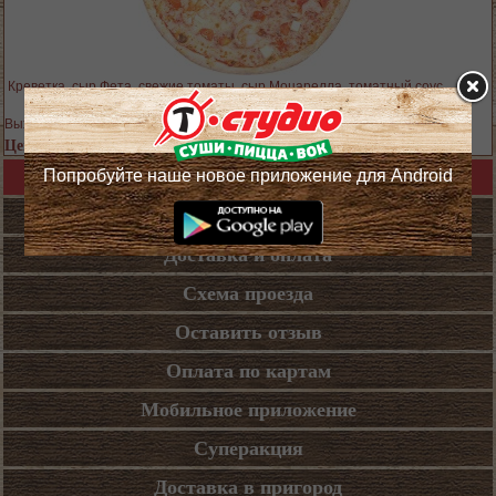
Креветка, сыр Фета, свежие томаты, сыр Моцарелла, томатный соус
Выход блюда: 400 гр.
Цена 769 руб.
Попробуйте наше новое приложение для Android
Назад в каталог
Кафе
Доставка и оплата
Схема проезда
Оставить отзыв
Оплата по картам
Мобильное приложение
Суперакция
Доставка в пригород