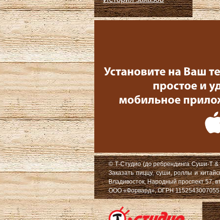
© Т-Студио (до ребрендинга Суши-Т & 
Заказать пиццу, суши, роллы и китай
Владивосток, Народный проспект 57, в
ООО «Форвард», ОГРН 1152543007055, Ю