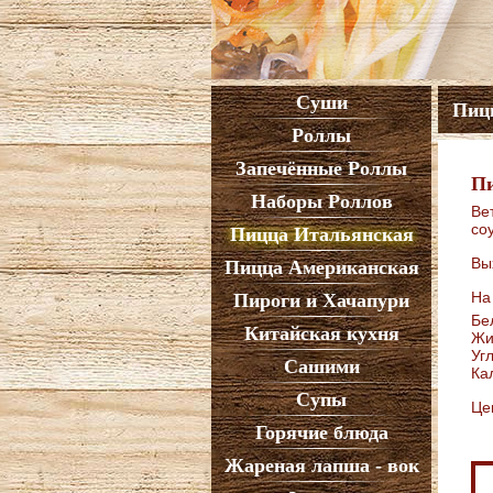
Суши
Пиц
Роллы
Запечённые Роллы
Пи
Наборы Роллов
Ве
со
Пицца Итальянская
Вы
Пицца Американская
На
Пироги и Хачапури
Бе
Китайская кухня
Жи
Уг
Сашими
Ка
Супы
Це
Горячие блюда
Жареная лапша - вок