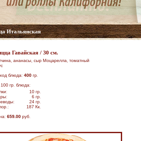
ца Итальянская
цца Гавайская / 30 см.
тчина, ананасы, сыр Моцарелла, томатный
ус
ход блюда:
400
гр.
 100 гр. блюда:
лки:
10
гр.
ры:
6
гр.
леводы:
24
гр.
лор.:
187
Кк.
на:
659.00
руб.