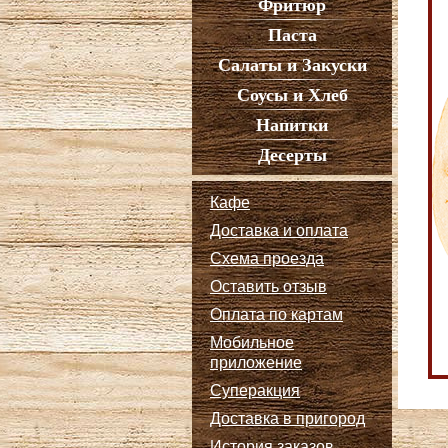
Фритюр
Паста
Салаты и Закуски
Соусы и Хлеб
Напитки
Десерты
Кафе
Доставка и оплата
Схема проезда
Оставить отзыв
Оплата по картам
Мобильное
приложение
Суперакция
Доставка в пригород
История заказов