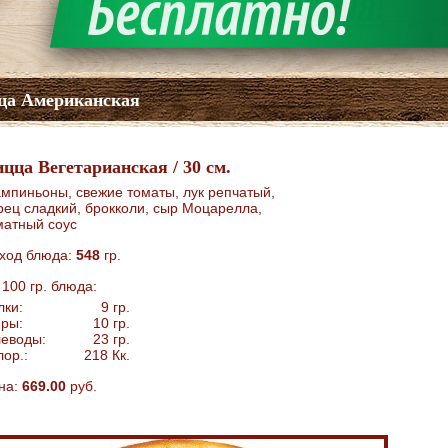
ца Американская
цца Вегетарианская / 30 см.
мпиньоны, свежие томаты, лук репчатый,
рец сладкий, брокколи, сыр Моцарелла,
матный соус
ход блюда:
548
гр.
 100 гр. блюда:
лки:
9
гр.
ры:
10
гр.
леводы:
23
гр.
лор.:
218
Кк.
на:
669.00
руб.