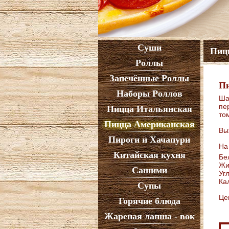
Суши
Пиц
Роллы
Запечённые Роллы
Пи
Наборы Роллов
Ша
пе
Пицца Итальянская
то
Пицца Американская
Вы
Пироги и Хачапури
На
Китайская кухня
Бе
Жи
Сашими
Уг
Ка
Супы
Це
Горячие блюда
Жареная лапша - вок