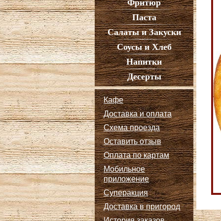
Фритюр
Паста
Салаты и Закуски
Соусы и Хлеб
Напитки
Десерты
Кафе
Доставка и оплата
Схема проезда
Оставить отзыв
Оплата по картам
Мобильное
приложение
Суперакция
Доставка в пригород
История заказов