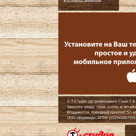
© Т-Студио (до ребрендинга Суши-Т & 
Заказать пиццу, суши, роллы и китай
Владивосток, Народный проспект 57, в
ООО «Форвард», ОГРН 1152543007055, Ю