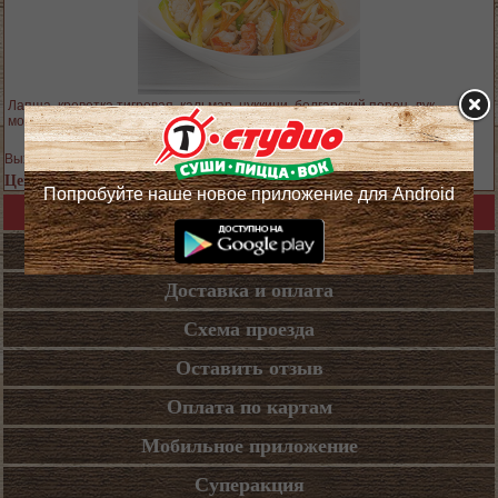
Лапша, креветка тигровая, кальмар, цуккини, болгарский перец, лук,
морковь, имбирь, чеснок, соус устричный
Выход блюда: 300 гр.
Цена 489 руб.
Попробуйте наше новое приложение для Android
Назад в каталог
Кафе
Доставка и оплата
Схема проезда
Оставить отзыв
Оплата по картам
Мобильное приложение
Суперакция