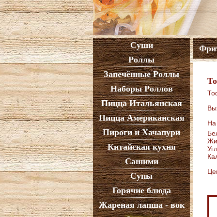
Суши
Фри
Роллы
Запечённые Роллы
То
Наборы Роллов
То
Пицца Итальянская
Вы
Пицца Американская
На
Пироги и Хачапури
Бе
Жи
Китайская кухня
Уг
Ка
Сашими
Це
Супы
Горячие блюда
Жареная лапша - вок