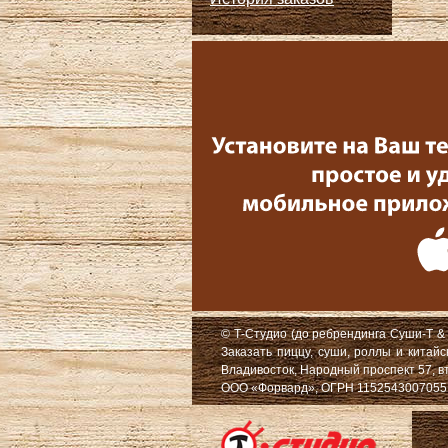
© Т-Студио (до ребрендинга Суши-Т & 
Заказать пиццу, суши, роллы и китай
Владивосток, Народный проспект 57, в
ООО «Форвард», ОГРН 1152543007055, Ю