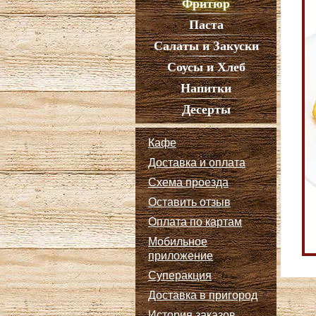
Фритюр
Паста
Салаты и Закуски
Соусы и Хлеб
Напитки
Десерты
Кафе
Доставка и оплата
Схема проезда
Оставить отзыв
Оплата по картам
Мобильное
приложение
Суперакция
Доставка в пригород
История заказов