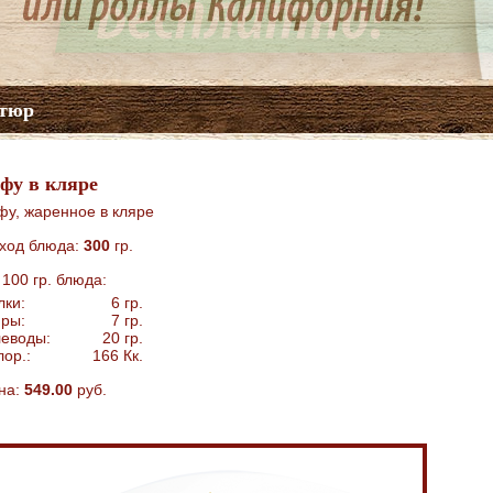
тюр
фу в кляре
фу, жаренное в кляре
ход блюда:
300
гр.
 100 гр. блюда:
лки:
6
гр.
ры:
7
гр.
леводы:
20
гр.
лор.:
166
Кк.
на:
549.00
руб.