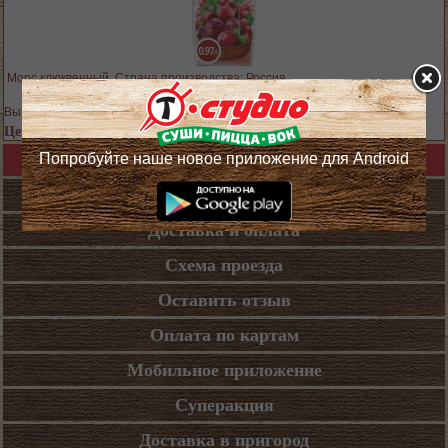
Морс клюквенный. Страна производства: Россия
Выход блюда: 970 гр.
Цена 369 руб.
Попробуйте наше новое приложение для Android
Назад в каталог
Кафе
Доставка и оплата
Схема проезда
Оставить отзыв
Оплата по картам
Мобильное приложение
Суперакция
Доставка в пригород