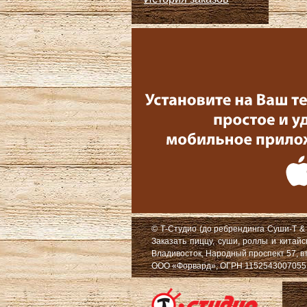
© Т-Студио (до ребрендинга Суши-Т & 
Заказать пиццу, суши, роллы и китай
Владивосток, Народный проспект 57, в
ООО «Форвард», ОГРН 1152543007055, Ю