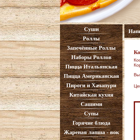
Суши
Нап
Роллы
Запечённые Роллы
Ко
Наборы Роллов
Ко
Ко
Пицца Итальянская
Вы
Пицца Американская
Пироги и Хачапури
Це
Китайская кухня
Сашими
Супы
Горячие блюда
Жареная лапша - вок