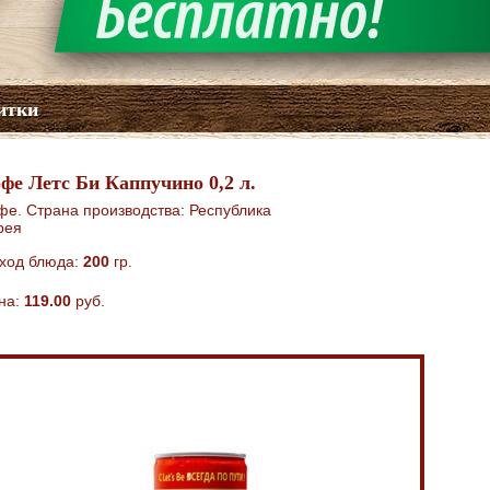
итки
фе Летс Би Каппучино 0,2 л.
фе. Страна производства: Республика
рея
ход блюда:
200
гр.
на:
119.00
руб.